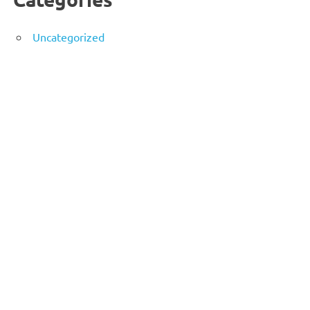
Uncategorized