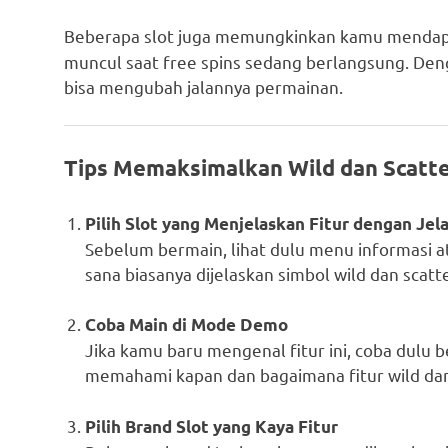
Beberapa slot juga memungkinkan kamu menda
muncul saat free spins sedang berlangsung. Denga
bisa mengubah jalannya permainan.
Tips Memaksimalkan Wild dan Scatt
Pilih Slot yang Menjelaskan Fitur dengan Jel
Sebelum bermain, lihat dulu menu informasi at
sana biasanya dijelaskan simbol wild dan scatt
Coba Main di Mode Demo
Jika kamu baru mengenal fitur ini, coba dul
memahami kapan dan bagaimana fitur wild dan
Pilih Brand Slot yang Kaya Fitur