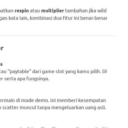
patkan
atau
tambahan jika wild
respin
multiplier
n kata lain, kombinasi dua fitur ini benar-benar
er
as
au “paytable” dari game slot yang kamu pilih. Di
er serta apa fungsinya.
u bermain di mode demo. Ini memberi kesempatan
 scatter muncul tanpa mengeluarkan uang asli.