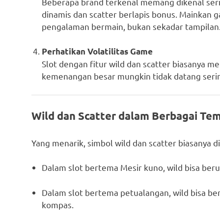
Beberapa brand terkenal memang dikenal serin
dinamis dan scatter berlapis bonus. Mainkan
pengalaman bermain, bukan sekadar tampilan
Perhatikan Volatilitas Game
Slot dengan fitur wild dan scatter biasanya mem
kemenangan besar mungkin tidak datang serin
Wild dan Scatter dalam Berbagai Tem
Yang menarik, simbol wild dan scatter biasanya 
Dalam slot bertema Mesir kuno, wild bisa beru
Dalam slot bertema petualangan, wild bisa ber
kompas.