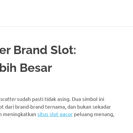
er Brand Slot:
bih Besar
scatter
sudah pasti tidak asing. Dua simbol ini
lot dari brand-brand ternama, dan bukan sekadar
am meningkatkan
situs slot gacor
peluang menang,