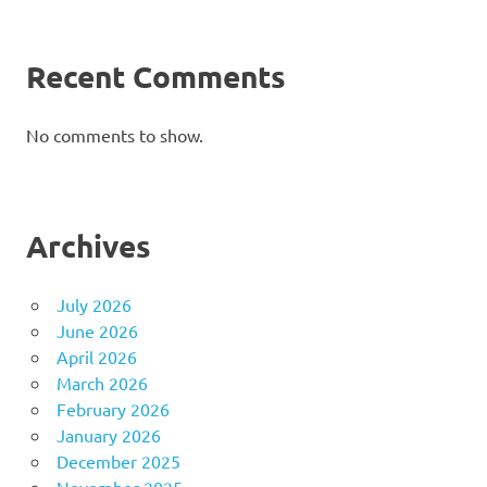
Recent Comments
No comments to show.
Archives
July 2026
June 2026
April 2026
March 2026
February 2026
January 2026
December 2025