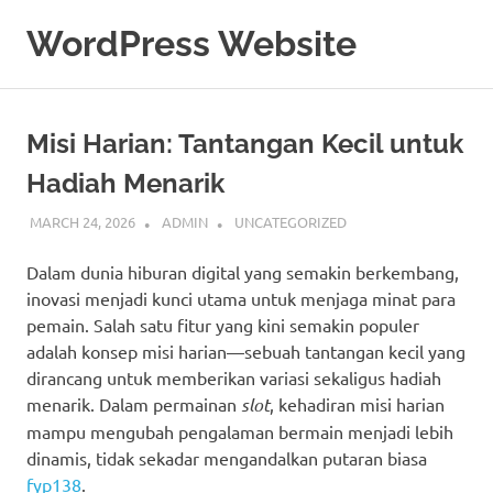
Skip
WordPress Website
to
content
Misi Harian: Tantangan Kecil untuk
Hadiah Menarik
MARCH 24, 2026
ADMIN
UNCATEGORIZED
Dalam dunia hiburan digital yang semakin berkembang,
inovasi menjadi kunci utama untuk menjaga minat para
pemain. Salah satu fitur yang kini semakin populer
adalah konsep misi harian—sebuah tantangan kecil yang
dirancang untuk memberikan variasi sekaligus hadiah
menarik. Dalam permainan
slot
, kehadiran misi harian
mampu mengubah pengalaman bermain menjadi lebih
dinamis, tidak sekadar mengandalkan putaran biasa
fyp138
.