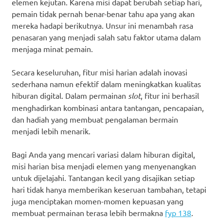
elemen kejutan. Karena misi dapat berubah setiap hari,
pemain tidak pernah benar-benar tahu apa yang akan
mereka hadapi berikutnya. Unsur ini menambah rasa
penasaran yang menjadi salah satu faktor utama dalam
menjaga minat pemain.
Secara keseluruhan, fitur misi harian adalah inovasi
sederhana namun efektif dalam meningkatkan kualitas
hiburan digital. Dalam permainan
slot
, fitur ini berhasil
menghadirkan kombinasi antara tantangan, pencapaian,
dan hadiah yang membuat pengalaman bermain
menjadi lebih menarik.
Bagi Anda yang mencari variasi dalam hiburan digital,
misi harian bisa menjadi elemen yang menyenangkan
untuk dijelajahi. Tantangan kecil yang disajikan setiap
hari tidak hanya memberikan keseruan tambahan, tetapi
juga menciptakan momen-momen kepuasan yang
membuat permainan terasa lebih bermakna
fyp 138
.